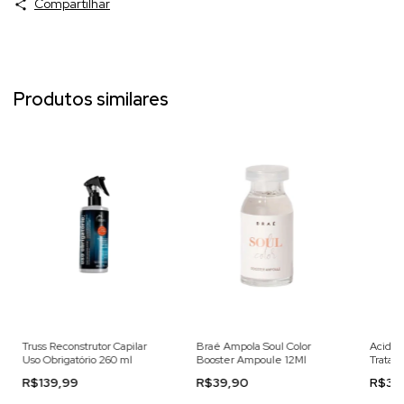
Compartilhar
Produtos similares
Truss Reconstrutor Capilar
Braé Ampola Soul Color
Acidifi
Uso Obrigatório 260 ml
Booster Ampoule 12Ml
Tratam
200ml
R$139,99
R$39,90
R$32