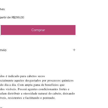
lhes
 partir de
R$299,00
nvio
os é indicado para cabelos secos
ecialmente aqueles desgastados por processos químicos
 do dia a dia. Com ampla gama de benefícios que
os visíveis. Possui agentes condicionantes fortes e
udam distribuir a oleosidade natural do cabelo, deixando
veis, resistentes e facilitando o penteado.
ar