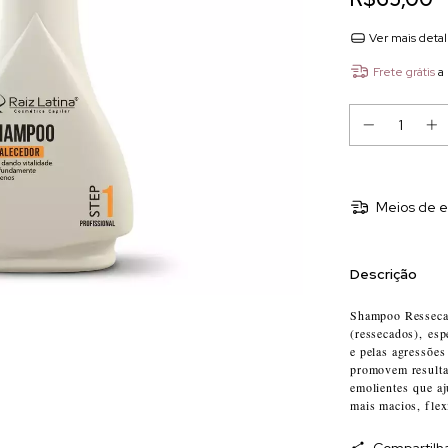
Ver mais deta
Frete grátis
a
Meios de e
Descrição
Shampoo Ressecad
(ressecados), esp
e pelas agressões
promovem resultad
emolientes que aj
mais macios, flexí
Compartilh