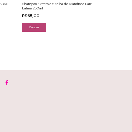
250ML
Shampoo Extrato de Folha de Mandioca Raiz
SHAMPOO MATI
Latina 250ml
250ML
R$65,00
R$49,00
-
38
%
R$79,00