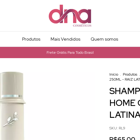
Produtos
Mais Vendidos
Quem somos
Frete Grátis Para Todo Brasil
Início
.
Produtos
.
250ML - RAIZ LA
SHAMP
HOME C
LATIN
SKU:
RL9
R$65,00