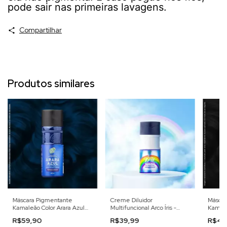
pode sair nas primeiras lavagens.
Compartilhar
Produtos similares
Máscara Pigmentante
Creme Diluidor
Máscar
Kamaleão Color Arara Azul
Multifuncional Arco Íris -
Kamale
100ml
100ml
150ml
R$59,90
R$39,99
R$49