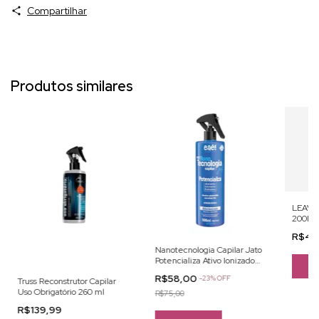
Compartilhar
Produtos similares
LEAVE
200ML 
R$45
Nanotecnologia Capilar Jato
Potencializa Ativo Ionizado
500ml -Eae
R$58,00
-
23
%
OFF
Truss Reconstrutor Capilar
Uso Obrigatório 260 ml
R$75,00
R$139,99