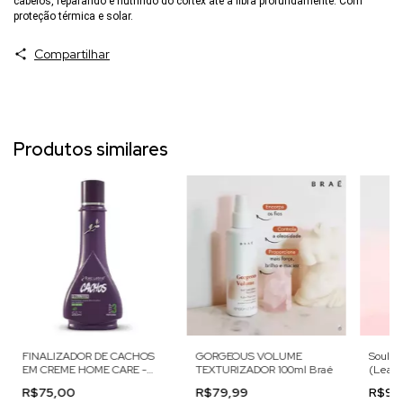
cabelos, reparando e nutrindo do córtex até à fibra profundamente. Com
proteção térmica e solar.
Compartilhar
Produtos similares
FINALIZADOR DE CACHOS
GORGEOUS VOLUME
Soul C
EM CREME HOME CARE -
TEXTURIZADOR 100ml Braé
(Leave
250ML - RAIZ LATINA
R$75,00
R$79,99
R$99