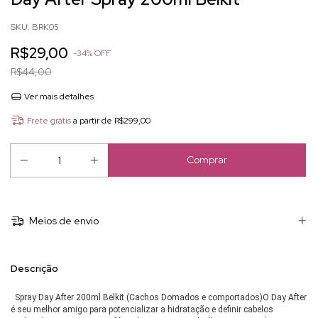
SKU:
BRK05
R$29,00
-
34
%
OFF
R$44,00
Ver mais detalhes
Frete grátis
a partir de
R$299,00
Meios de envio
Descrição
Spray Day After 200ml Belkit (Cachos Domados e comportados)O Day After
é seu melhor amigo para potencializar a hidratação e definir cabelos