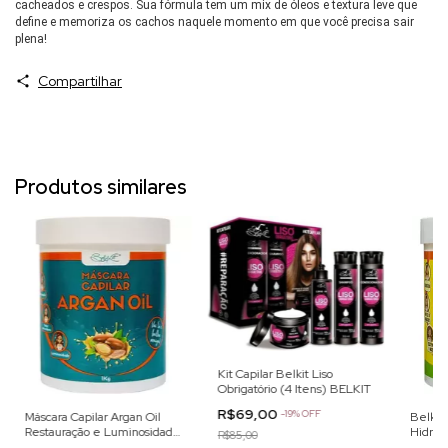
cacheados e crespos. Sua fórmula tem um mix de óleos e textura leve que
define e memoriza os cachos naquele momento em que você precisa sair
plena!
Compartilhar
Produtos similares
Kit Capilar Belkit Liso
Obrigatório (4 Itens) BELKIT
R$69,00
-
19
%
OFF
Máscara Capilar Argan Oil
Belkit
Restauração e Luminosidade
Hidrat
R$85,00
- 1kg
Máscar